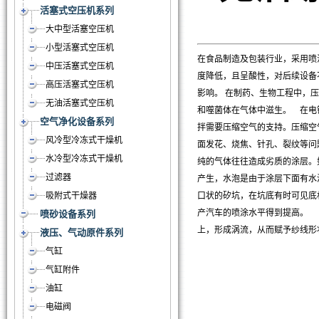
活塞式空压机系列
大中型活塞空压机
小型活塞式空压机
在食品制造及包装行业，采用喷
中压活塞式空压机
度降低，且呈酸性，对后续设备
高压活塞式空压机
影响。 在制药、生物工程中，
无油活塞式空压机
和噬菌体在气体中滋生。 在电
空气净化设备系列
拌需要压缩空气的支持。压缩空
风冷型冷冻式干燥机
面发花、烧焦、针孔、裂纹等问
水冷型冷冻式干燥机
纯的气体往往造成劣质的涂层。
过滤器
产生，水泡是由于涂层下面有水
吸附式干燥器
口状的矽坑，在坑底有时可见底
产汽车的喷涂水平得到提高。 
喷砂设备系列
上，形成涡流，从而赋予纱线形
液压、气动原件系列
气缸
气缸附件
油缸
电磁阀