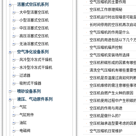
·
空气压缩机的主要作用
活塞式空压机系列
·
空压机工作原理揭秘
大中型活塞空压机
·
空压机运行时出现噪音可能
小型活塞式空压机
·
长时间停用的空压机再次启
中压活塞式空压机
·
空气压缩机的作用是什么
高压活塞式空压机
·
空压机的用途包括以下几个
无油活塞式空压机
·
空气压缩机噪声控制
空气净化设备系列
·
空气压缩机安装场所选择
风冷型冷冻式干燥机
·
空压机积碳形成的因素有哪
水冷型冷冻式干燥机
·
清洗空气压缩机有哪些重要
过滤器
·
空压机是否温度过高如何判
吸附式干燥器
·
空压机维修的需注意哪些事
喷砂设备系列
·
空压机自燃产生火种的原因
液压、气动原件系列
·
空压机使用过程中产生积碳
气缸
·
空压机的作用与用途
气缸附件
·
空压机是做什么的？
油缸
·
空压机轴承选型要考虑的因
电磁阀
·
空气压缩机日常维护