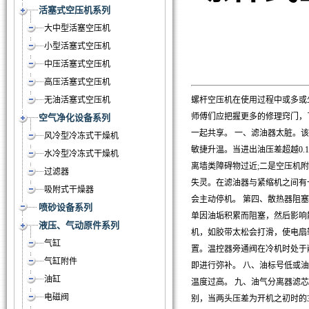
活塞式空压机系列
大中型活塞空压机
小型活塞式空压机
中压活塞式空压机
高压活塞式空压机
无油活塞式空压机
螺杆空压机在使用过程中或多或
师傅们应把握更多的修理窍门，
空气净化设备系列
一起共享。 一、滤油器太脏。
风冷型冷冻式干燥机
敏捷升温。当进出油压差超越0.
水冷型冷冻式干燥机
离墙类障碍物过近;二是空压机
过滤器
失灵。在滤油器与紧缩机之间有
吸附式干燥器
会主动停机。 第四、散热器阻
喷砂设备系列
单因油垢积累而阻塞，然后影响
液压、气动原件系列
机，如胶带太松会打滑，使电扇
气缸
置。温控器旁通阀在冷机时处于
气缸附件
即进行弥补。 八、油标号低或
油缸
温度过高。 九、油气分离器滤
电磁阀
别，当两头压差为开机之初时的3