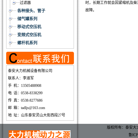
过滤器
时，长期工作就会因紧缩机及柴
故障。
各种接头、管子
储气罐系列
移动式空压机
变频式空压机
螺杆机系列
泰安大力机械设备有限公司
联系人：李淑军
手 机：13505488908
电 话：0538-8338299
传 真：0538-8277686
邮 箱：tadljx@163.com
地 址：山东泰安灵山大街西段27号
版权所有：泰安大
鲁ICP