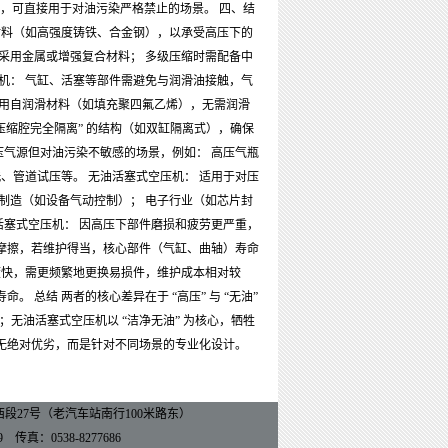
”），可直接用于对油污染严格禁止的场景。 四、结
材料（如高强度铸铁、合金钢），以承受高压下的
采用金属或增强复合材料； 多级压缩时需配备中
机： 气缸、活塞等部件需避免与润滑油接触，气
采用自润滑材料（如填充聚四氟乙烯），无需润滑
压缩腔完全隔离” 的结构（如双缸隔离式），确保
压气源但对油污染不敏感的场景，例如： 高压气瓶
、管道试压等。 无油活塞式空压机： 适用于对压
制造（如设备气动控制）； 电子行业（如芯片封
活塞式空压机： 因高压下部件磨损和疲劳更严重，
摩擦，若维护得当，核心部件（气缸、曲轴）寿命
度快，需更频繁地更换易损件，维护成本相对较
总结 两者的核心差异在于 “高压” 与 “无油”
；无油活塞式空压机以 “洁净无油” 为核心，牺牲
无绝对优劣，而是针对不同场景的专业化设计。
27号（老汽车站南行100米路东）
9 传真：0538-8277686