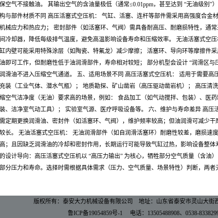
保空气不接触油。 其输出空气的含油量极低（通常≤0.01ppm，甚至达到 “无油级别
构与部件材质不同 高压活塞式空压机： 气缸、活塞、连杆等部件需采用高强度合金
机械应力和热应力； 密封部件（如活塞环、气阀）需具备耐高压、耐磨损特性，通常
间冷却器，降低每级排气温度，避免高温影响设备寿命和压缩效率。 无油活塞式空压
缸内壁可能采用特殊涂层（如陶瓷、特氟龙）减少摩擦； 活塞环、导向环等摩擦件
油即可工作，但耐磨性低于油润滑部件，寿命相对较短； 部分机型会设计 “润滑区与
润滑油不进入压缩空气通道。 五、适用场景不同 高压活塞式空压机： 适用于需要高
充装（工业气体、潜水气瓶）； 地质勘探、矿山凿岩（高压驱动凿岩机）； 高压清洗
缩空气洁净度（无油）要求高的场景，例如： 食品加工（如气动搅拌、包装）、医药
装、洁净室气动工具）； 实验室气源、医疗呼吸设备等。 六、维护与寿命差异 高压
需定期更换润滑油、密封件（如活塞环、气阀），维护频率较高；但油润滑可减少干
较长。 无油活塞式空压机： 无油润滑部件（如自润滑活塞环）耐磨性较差，磨损速
高；且因缺乏润滑油的冷却和密封作用，长期运行可能导致气缸过热，影响设备整体寿命。 
的设计导向：高压活塞式空压机以 “高压力输出” 为核心，牺牲部分空气质量（含油）
部分压力和寿命。选择时需根据具体需求（压力、空气质量、场景特性）判断，两者
版权所有：泰安大力机械设备有限公司
地址：山东省泰安市灵山大街西段
鲁ICP备19054859号-1
电话：13505488908、0538-833829