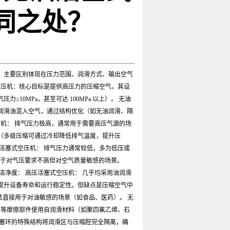
同之处？
，主要区别体现在压力范围、润滑方式、输出空气
空压机：核心目标是提供高压力的压缩空气，其设
0MPa，甚至可达 100MPa 以上）。 无油
润滑油混入空气，通过结构优化（如无油润滑、隔
压机： 排气压力极高，通常用于需要高压气源的场
（多级压缩可通过冷却降低排气温度，提升压
活塞式空压机： 排气压力通常较低，多为低压或
要用于对气压要求不高但对空气质量敏感的场景。
洁净度： 高压活塞式空压机： 几乎均采用油润滑
提升设备寿命和运行稳定性。但缺点是压缩空气中
法直接用于对油敏感的场景（如食品、医药）。 无
函等摩擦部件使用自润滑材料（如聚四氟乙烯、石
活塞环的特殊结构将润滑区与压缩腔完全隔离，确