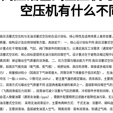
空压机有什么不
高压活塞式空压机与无油活塞式空压机在设计目标、核心特性及适用场景上差异显著
质量、结构设计及应用领域等方面，具体如下： 一、核心设计目标不同 高压活塞式
计重点在于增强活塞、气缸、阀门等部件的耐压能力，以满足高压工况需求（通常排气压力≥1
活塞式空压机：核心目标是提供无油污染的压缩空气，设计重点在于避免压缩过程中
离润滑）保证输出空气质量的洁净度。 二、压力范围与输出能力不同 高压活塞式空
景，如高压气瓶充装（氧气瓶、氮气瓶）、地质钻探、高压检测等，单级或多级压缩
力），排量相对较小（因高压下气体密度大，同等功率下排量低于低压机型）。 无油
中压（一般≤1.6MPa，少数可达 4MPa），更注重气量的稳定输出，而非高压，主
三、润滑方式与输出空气质量不同 这是两者最关键的差异之一，直接影响压缩空气的
（飞溅润滑或压力润滑），润滑油可减少活塞与气缸的摩擦、冷却部件并密封间隙，
会混入微量油雾（通常含油量≥5ppm），需额外配置精密过滤器才能降低油污染，无
油活塞式空压机： 采用无油润滑设计，主要有两种方式： 干式无油：活塞环、填料
墨），无需润滑油，直接避免油混入空气。 隔离润滑：虽有润滑油，但通过气阀、