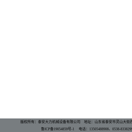
版权所有：泰安大力机械设备有限公司
地址：山东省泰安市灵山大街西段
鲁ICP备19054859号-1
电话：13505488908、0538-833829